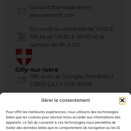
contact.thones@
veyrat-
equipement.com
Du lundi au vendredi de 7h30 à
12h et de 13h30 à 18h00 et le
samedi de 8h à 12h
Gilly-sur-Isère
196, avenue Georges Pompidou
73200 GILLY-SUR-ISÈRE
04 79 37 06 07
Gérer le consentement
Pour offrir les meilleures expériences, nous utilisons des technologies
contact.gilly@
veyrat-
telles que les cookies pour stocker et/ou accéder aux informations des
equipement.com
appareils. Le fait de consentir à ces technologies nous permettra de
traiter des données telles que le comportement de navigation ou les ID